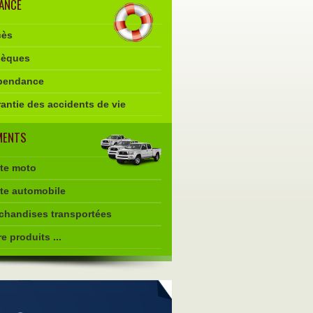
ANCE
ès
èques
endance
antie des accidents de vie
MENTS
tte moto
tte automobile
chandises transportées
e produits ...