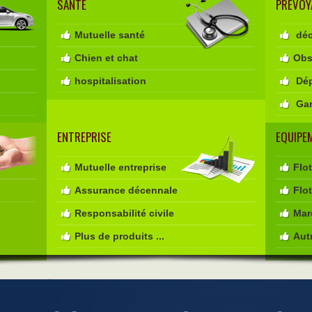
SANTE
PREVOY
Mutuelle santé
déc
Chien et chat
Obs
hospitalisation
Dép
Gar
ENTREPRISE
EQUIPE
Mutuelle entreprise
Flo
Assurance décennale
Flo
Responsabilité civile
Mar
Plus de produits ...
Autr