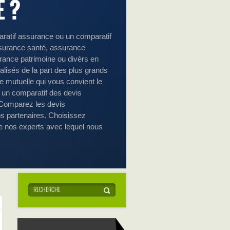
 ?
aratif assurance ou un comparatif
 assurance santé, assurance
ance patrimoine ou divèrs en
alisés de la part des plus grands
e mutuelle qui vous convient le
 un comparatif des devis
 Comparez les devis
s partenaires. Choisissez
de nos experts avec lequel nous