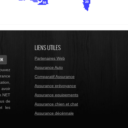
LIENS UTILES
Partenaires Web
Assurance Auto
pouvez
urance
Comparatif Assurance
ation,
Assurance prévoyance
 avoir
ce.NET
Assurance equipements
ous de
Assurance chien et chat
et les
Assurance décénnale