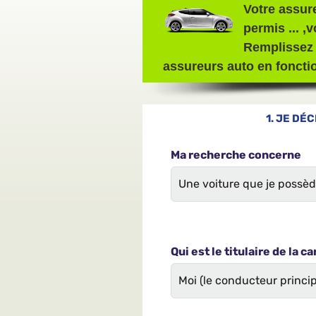
Votre assur
permis ... ,
Remplissez 
assureurs auto en foncti