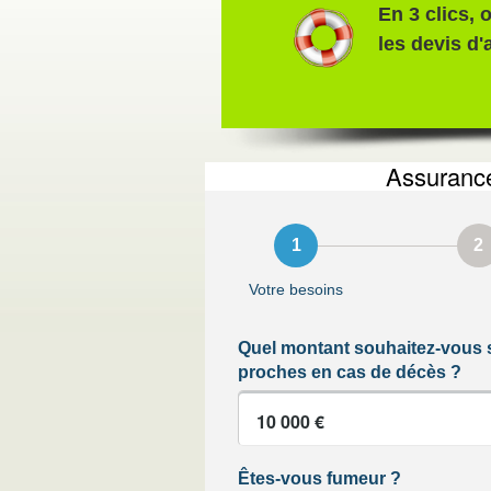
En 3 clics,
les devis d